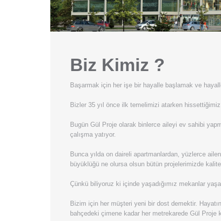
Biz Kimiz ?
Başarmak için her işe bir hayalle başlamak ve hayall
Bizler 35 yıl önce ilk temelimizi atarken hissettiğ
Bugün Gül Proje olarak binlerce aileyi ev sahibi yapmı
çalışma yatıyor.
Bunca yılda on daireli apartmanlardan, yüzlerce ailenin
büyüklüğü ne olursa olsun bütün projelerimizde kalite
Çünkü biliyoruz ki içinde yaşadığımız mekanlar yaşam 
Bizim için her müşteri yeni bir dost demektir. Hayatın
bahçedeki çimene kadar her metrekarede Gül Proje ka