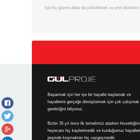
İşte bu güveni daha da yükseltmek ve yeni dostların
Başarmak için her işe bir hayalle başlamak ve
hayallerini gerçeğe dönüştürmek için çok çalışmak
gerektiğini biliyoruz.
Bizler 35 yıl önce ilk temelimizi atarken hissettiğim
heyecanı hiç kaybetmedik ve kurduğumuz hayaller
peşinde koşmaktan hiç vazgeçmedik.