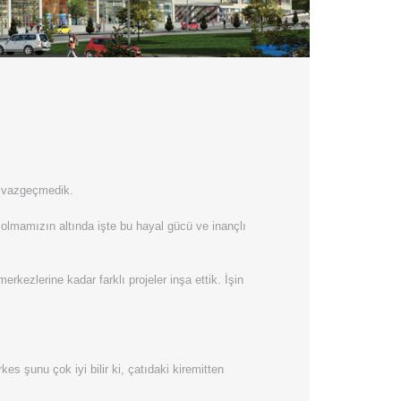
ç vazgeçmedik.
m olmamızın altında işte bu hayal gücü ve inançlı
erkezlerine kadar farklı projeler inşa ettik. İşin
es şunu çok iyi bilir ki, çatıdaki kiremitten