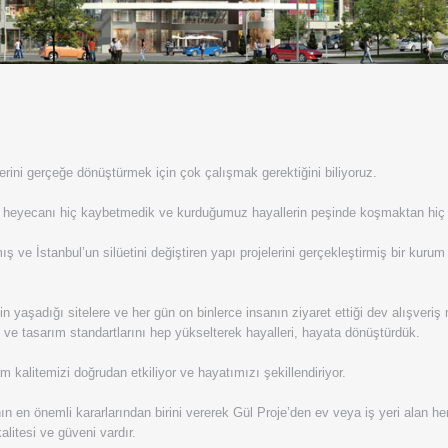
erini gerçeğe dönüştürmek için çok çalışmak gerektiğini biliyoruz.
imiz heyecanı hiç kaybetmedik ve kurduğumuz hayallerin peşinde koşmaktan hi
ş ve İstanbul’un silüetini değiştiren yapı projelerini gerçekleştirmiş bir kuru
 yaşadığı sitelere ve her gün on binlerce insanın ziyaret ettiği dev alışveriş m
 ve tasarım standartlarını hep yükselterek hayalleri, hayata dönüştürdük.
kalitemizi doğrudan etkiliyor ve hayatımızı şekillendiriyor.
ın en önemli kararlarından birini vererek Gül Proje’den ev veya iş yeri alan herk
litesi ve güveni vardır.