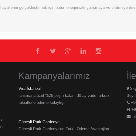
 hayallerini gerçekleştirmek için bütün enerjimizle çalışmaya ve üretmeye de
Kampanyalarımız
İl
Vira İstanbul
Sky
lansmana özel %25 peşin kalanı 30 ay vade farksız
Beyl
taksitlerle ödeme kolaylığı
+90
+9
in
iz
Güneşli Park Gardenya
in
Güneşli Park Gardenya'da Farklı Ödeme Avantajları