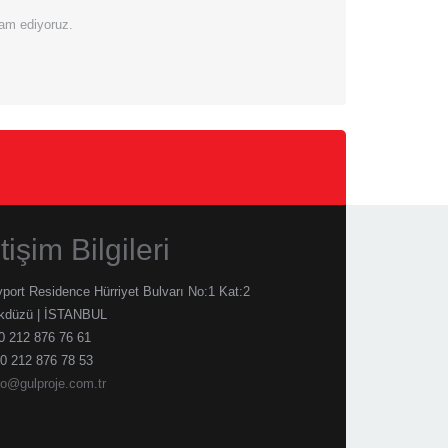
vam ediyoruz.
etişim Bilgileri
port Residence Hürriyet Bulvarı No:1 Kat:2
ikdüzü | İSTANBUL
 212 876 76 61
0 212 876 78 53
fo@gulproje.com.tr